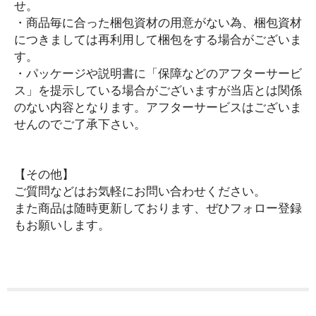
せ。
車・バイク用品
・商品毎に合った梱包資材の用意がない為、梱包資材
充電器
につきましては再利用して梱包をする場合がございま
す。
スマホ・iPhoneアクセサリー
・パッケージや説明書に「保障などのアフターサービ
iPhone用その他アクセサリー
ス」を提示している場合がございますが当店とは関係
スマートウォッチ関連
のない内容となります。アフターサービスはございま
まとめ売り・セット
せんのでご了承下さい。
生活雑貨・日用品
オーディオ雑貨
【その他】
CD・DVD・Blu-ray
ご質問などはお気軽にお問い合わせください。
ゲーム類
また商品は随時更新しております、ぜひフォロー登録
もお願いします。
まとめ売り・セット
メンズファッション
アウター
ジャンパー
トラックジャケット