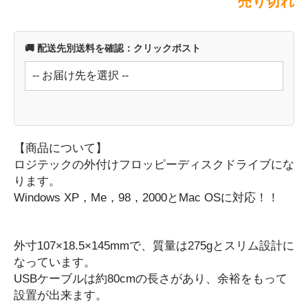
売り切れ
空調家電
暖房器具
🚚 配送先別送料を確認：クリックポスト
掃除機・クリーナー
変換アダプター類
CD・DVD・ブルーレイプレーヤー
キッチン家電
コーヒーメーカー
【商品について】
スイーツメーカー
ロジテックの外付けフロッピーディスクドライブにな
電気ポット・ケトル
ります。
ミキサー・フードプロセッサー
Windows XP，Me，98，2000とMac OSに対応！！
パソコン関連家電
USBハブ
外付けドライブ
外寸107×18.5×145mmで、質量は275gとスリム設計に
なっています。
切り替え・分配器・アダプター
USBケーブルは約80cmの長さがあり、余裕をもって
LANアダプター・ルーター
設置が出来ます。
カードリーダー