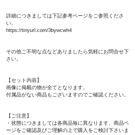
ケーブル類
スピーカー類
詳細につきましては下記参考ページをご参照くださ
い。
その他
https://tinyurl.com/3bywcwh4
ソフトウェア
ハードウェア
キーボード
その他ご不明な点などありましたら気軽にお問合せ下
その他
さい。
マウス
プリンター
【セット内容】
テンキー
画像に掲載の物が全てとなります。
カメラ・映像機器
付属品がない商品もございますのでご確認ください。
ゲームパッド・コントローラー
ヘッドセット・イヤホン
マウスパッド類
【ご注意】
・状態につきましては各商品毎に異なります、商品ペ
外付けメモリー
ージをご確認及びご理解の上で購入をご検討下さいま
まとめ売り・セット