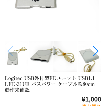
家電製品
生活家電
イヤホン・ヘッドフォン
照明関連
加湿器・ディフューザー
充電器・ケーブル
アイロン・スチーマー
カメラ関連
ゲーム類
スピーカー類
スマートフォン・タブレット
モバイルバッテリー
Logitec USB外付型FDユニット USB1.1
LFD-31UE バスパワー ケーブル約80cm
その他
動作未確認
テレビ関連
ヘア用品
¥1,000
延長コード・電源タップ