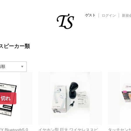
ゲスト
ログイン
新規
スピーカー類
り切れ
Y Bluetooth5.0
イヤホン型 巨大 ワイヤレススピ
タッチセンサ