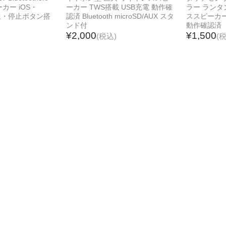
カー iOS・
ーカー TWS搭載 USB充電 動作確
ラー ランタン 
 再生・停止ボタン搭
認済 Bluetooth microSD/AUX スタ
ススピーカー 
ンド付
動作確認済
¥2,000
¥1,500
(税込)
(