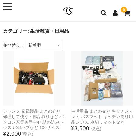
0
ショップ会員
×
メールアドレス
カテゴリー:
生活雑貨・日用品
パスワード
並び替え：
ログイン情報を記憶
パスワードをお忘れですか ?
新規ご入会はこちら
ジャンク 家電製品 まとめ売り
生活用品 まとめ売り キッチンマ
カテゴリー
修理して使う・部品取りなど パ
ット バスマット キッチン周り用
ソコン家電製品中心 詰め込み マ
品 ふきん 水切りマットなど
新商品
ウス USBハブなど 100サイズ
¥3,500
(税込)
¥2,000
(税込)
家電製品