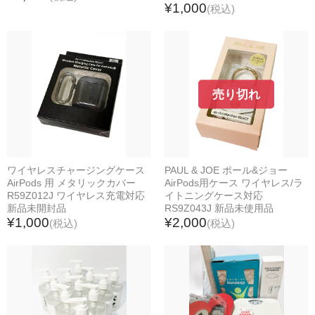
¥1,000
(税込)
スピーカー類
その他
ソフトウェア
ハードウェア
売り切れ
キーボード
その他
マウス
プリンター
ワイヤレスチャージングケース
PAUL & JOE ポール&ジョー
テンキー
AirPods 用 メタリックカバー
AirPods用ケース ワイヤレス/ラ
カメラ・映像機器
R59Z012J ワイヤレス充電対応
イトニングケース対応
新品未開封品
RS9Z043J 新品未使用品
ゲームパッド・コントローラー
¥1,000
¥2,000
(税込)
(税込)
ヘッドセット・イヤホン
マウスパッド類
外付けメモリー
まとめ売り・セット
車・バイク用品