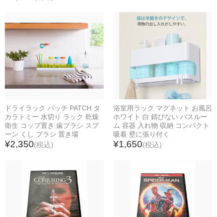
生活家電
イヤホン・ヘッドフォン
照明関連
加湿器・ディフューザー
充電器・ケーブル
アイロン・スチーマー
カメラ関連
ゲーム類
ドライラック パッチ PATCH タ
浴室用ラック マグネット お風呂
カラトミー 水切り ラック 乾燥
ホワイト 白 錆びない バスルー
スピーカー類
衛生 コップ置き 歯ブラシ スプ
ム 容器 入れ物 収納 コンパクト
スマートフォン・タブレット
ーン くし ブラシ 置き場
吸着 壁に張り付く
¥2,350
¥1,650
(税込)
(税込)
モバイルバッテリー
その他
テレビ関連
ヘア用品
延長コード・電源タップ
空調家電