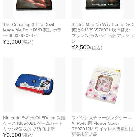
暖房器具
掃除機・クリーナー
変換アダプター類
The Conjuring 3 The Devil
Spider-Man No Way Home DVD
Made Me Do It DVD 英語 ホラ
英語 043396578951 吹き替え:
CD・DVD・ブルーレイプレーヤー
ー 883929707874
フランス語/スペイン語 アクショ
キッチン家電
¥3,000
ン
(税込)
¥2,500
(税込)
コーヒーメーカー
スイーツメーカー
電気ポット・ケトル
ミキサー・フードプロセッサー
パソコン関連家電
USBハブ
外付けドライブ
切り替え・分配器・アダプター
Nintendo Switch/OLED/Lite 保護
ワイヤレスチャージングケース
LANアダプター・ルーター
ケース NNS40BL ゲームカート
AirPods 用 Flower Cover
カードリーダー
リッジ8個収納 収納 耐衝撃
RS9Z012M ワイヤレス充電対応
¥3,500
新品未開封品
ケーブル類
(税込)