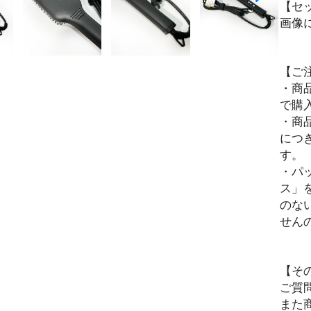
【セ
画像
【ご
・商
で購
・商
につ
す。
・パ
ス」
のな
せん
【そ
ご質
また