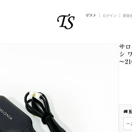
ゲスト
ログイン
新規
サロ
シ 
～2
🚚