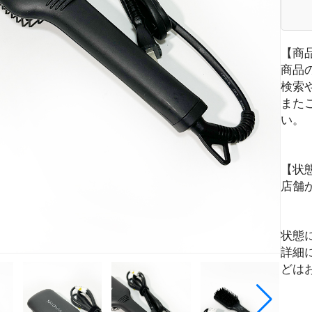
【商
商品
検索
また
い。
【状
店舗
状態
詳細
どは