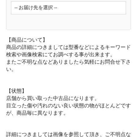
空調家電
暖房器具
掃除機・クリーナー
変換アダプター類
【商品について】
CD・DVD・ブルーレイプレーヤー
商品の詳細につきましては型番などによるキーワード
キッチン家電
検索や画像検索にてお調べする事が出来ます。
コーヒーメーカー
またご不明な点などありましたら気軽にお問合せ下さ
スイーツメーカー
い。
電気ポット・ケトル
ミキサー・フードプロセッサー
【状態】
パソコン関連家電
店舗から買い取った中古品になります。
USBハブ
目立った傷や汚れのない良い状態の物がほとんどです
外付けドライブ
が、商品毎に異なります。
切り替え・分配器・アダプター
LANアダプター・ルーター
詳細につきましては画像を参照して頂き、ご不明点な
カードリーダー