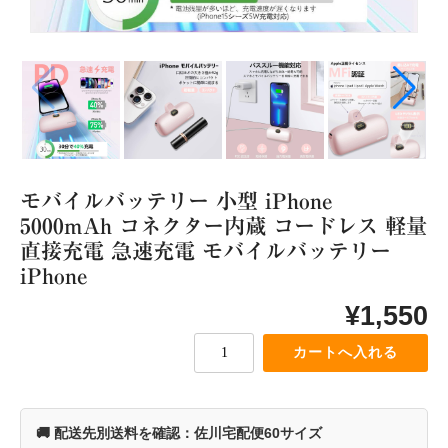
家電製品
生活家電
イヤホン・ヘッドフォン
照明関連
加湿器・ディフューザー
充電器・ケーブル
アイロン・スチーマー
モバイルバッテリー 小型 iPhone
カメラ関連
5000mAh コネクター内蔵 コードレス 軽量
ゲーム類
直接充電 急速充電 モバイルバッテリー
スピーカー類
iPhone
スマートフォン・タブレット
¥1,550
モバイルバッテリー
その他
テレビ関連
ヘア用品
🚚 配送先別送料を確認：佐川宅配便60サイズ
延長コード・電源タップ