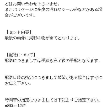
どはお問い合わせ下さいませ。
ケーブル類
またパッケージに多少の汚れやシール跡などがある場
スピーカー類
合がございます。
その他
ソフトウェア
ハードウェア
【セット内容】
最後の画像に掲載の物が全てとなります。
キーボード
その他
マウス
【配送について】
プリンター
配送につきましては手続き完了後の手配となります。
テンキー
カメラ・映像機器
配送日時の指定につきまして希望がある場合はすぐに
ゲームパッド・コントローラー
お伝え下さい。
ヘッドセット・イヤホン
マウスパッド類
外付けメモリー
時間帯の指定につきましては下記よりご指定下さい。
まとめ売り・セット
●8時～12時