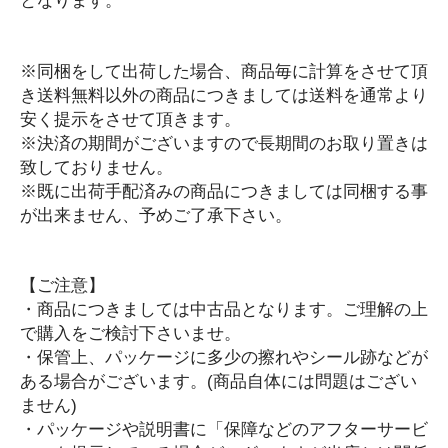
レディースファッション
まとめ売り・セット
※同梱をして出荷した場合、商品毎に計算をさせて頂
き送料無料以外の商品につきましては送料を通常より
ご案内
安く提示をさせて頂きます。
はじめての方へ
※決済の期間がございますので長期間のお取り置きは
ショッピングガイド
致しておりません。
配送方法別送料一覧
※既に出荷手配済みの商品につきましては同梱する事
特定商取引法に基づく表記
が出来ません、予めご了承下さい。
プライバシーポリシー
利用規約
お問い合わせ
【ご注意】
T-SELECT
・商品につきましては中古品となります。ご理解の上
〒213-0011
で購入をご検討下さいませ。
神奈川県川崎市高津区久本2-11-38
・保管上、パッケージに多少の擦れやシール跡などが
info@zakkat-select.com
ある場合がございます。(商品自体には問題はござい
ません)
・パッケージや説明書に「保障などのアフターサービ