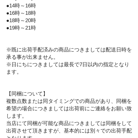
●14時～16時
車・バイク用品
●16時～18時
充電器
●18時～20時
スマホ・iPhoneアクセサリー
●19時～21時
iPhone用その他アクセサリー
スマートウォッチ関連
※既に出荷手配済みの商品につきましては配送日時を
まとめ売り・セット
承る事が出来ません。
生活雑貨・日用品
※日にちにつきましては最長で7日以内の指定となり
ます。
オーディオ雑貨
CD・DVD・Blu-ray
ゲーム類
【同梱について】
まとめ売り・セット
複数点数または同タイミングでの商品があり、同梱を
希望の場合につきましては出荷前にご連絡をお願い致
メンズファッション
します。
アウター
当店にて同梱が可能な商品につきましては同梱をして
ジャンパー
出荷させて頂きますが、基本的には別々での出荷手配
トラックジャケット
となります。