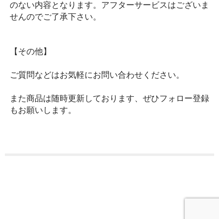
のない内容となります。アフターサービスはございま
レディースファッション
せんのでご了承下さい。
まとめ売り・セット
【その他】
ご案内
はじめての方へ
ショッピングガイド
ご質問などはお気軽にお問い合わせください。
配送方法別送料一覧
特定商取引法に基づく表記
また商品は随時更新しております、ぜひフォロー登録
プライバシーポリシー
もお願いします。
利用規約
お問い合わせ
T-SELECT
〒213-0011
神奈川県川崎市高津区久本2-11-38
info@zakkat-select.com
Copyright (C) 2021 T-SELECT. All Rights Reserved.