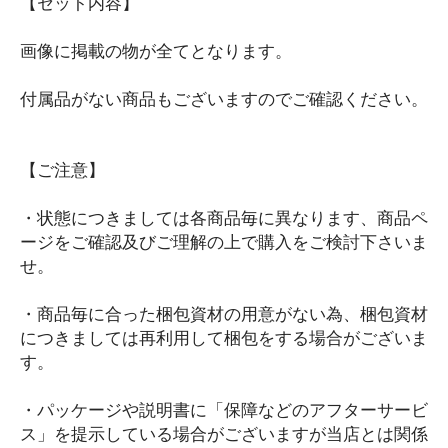
【セット内容】
車・バイク用品
充電器
画像に掲載の物が全てとなります。
スマホ・iPhoneアクセサリー
付属品がない商品もございますのでご確認ください。
iPhone用その他アクセサリー
スマートウォッチ関連
【ご注意】
まとめ売り・セット
生活雑貨・日用品
・状態につきましては各商品毎に異なります、商品ペ
オーディオ雑貨
ージをご確認及びご理解の上で購入をご検討下さいま
CD・DVD・Blu-ray
せ。
ゲーム類
・商品毎に合った梱包資材の用意がない為、梱包資材
まとめ売り・セット
につきましては再利用して梱包をする場合がございま
メンズファッション
す。
アウター
・パッケージや説明書に「保障などのアフターサービ
ジャンパー
ス」を提示している場合がございますが当店とは関係
トラックジャケット