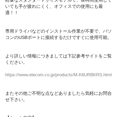
軽量なスタンダードサイズモデルで、長時間使用して
ケーブル類
いても手が疲れにくく、オフィスでの使用にも最
スピーカー類
適！！
その他
ソフトウェア
専用ドライバなどのインストール作業が不要で、パソ
ハードウェア
コンのUSBポートに接続するだけですぐに使用可能。
キーボード
その他
より詳しい情報につきましては下記参考サイトをご覧
マウス
ください。
プリンター
テンキー
https://www.elecom.co.jp/products/M-K6URBKRS.html
カメラ・映像機器
ゲームパッド・コントローラー
ヘッドセット・イヤホン
またその他ご不明な点などありましたら気軽にお問合
せ下さい。
マウスパッド類
外付けメモリー
まとめ売り・セット