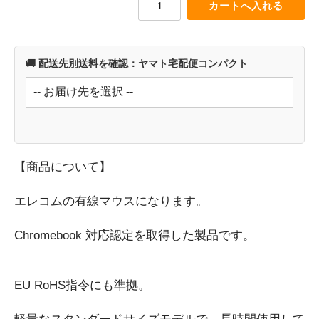
空調家電
暖房器具
掃除機・クリーナー
🚚 配送先別送料を確認：ヤマト宅配便コンパクト
変換アダプター類
CD・DVD・ブルーレイプレーヤー
キッチン家電
コーヒーメーカー
スイーツメーカー
【商品について】
電気ポット・ケトル
ミキサー・フードプロセッサー
エレコムの有線マウスになります。
パソコン関連家電
USBハブ
Chromebook 対応認定を取得した製品です。
外付けドライブ
切り替え・分配器・アダプター
EU RoHS指令にも準拠。
LANアダプター・ルーター
カードリーダー