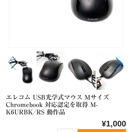
家電製品
生活家電
イヤホン・ヘッドフォン
照明関連
加湿器・ディフューザー
充電器・ケーブル
アイロン・スチーマー
カメラ関連
ゲーム類
スピーカー類
スマートフォン・タブレット
モバイルバッテリー
エレコム USB光学式マウス Mサイズ
Chromebook 対応認定を取得 M-
その他
K6URBK/RS 動作品
テレビ関連
ヘア用品
¥1,000
延長コード・電源タップ