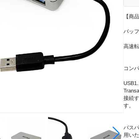
【商
バッフ
高速転
コンパ
USB
Tran
接続
す。
バスパ
用い