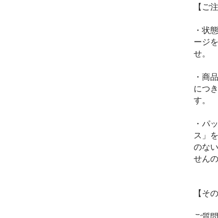
【ご
・状
ージ
せ。
・商
につ
す。
・パ
ス」
のな
せん
【そ
ご質