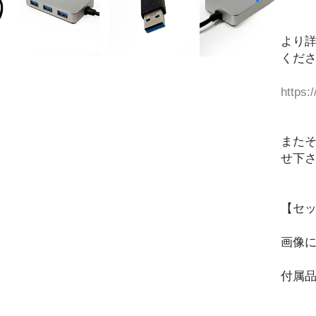
より
くだ
https:
また
せ下
【セ
画像
付属