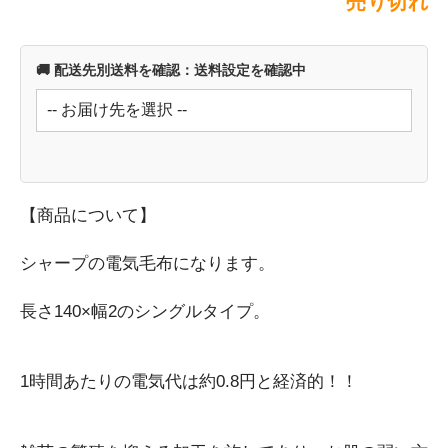
売り切れ
空調家電
暖房器具
🚚 配送先別送料を確認：送料設定を確認中
掃除機・クリーナー
変換アダプター類
CD・DVD・ブルーレイプレーヤー
キッチン家電
コーヒーメーカー
【商品について】
スイーツメーカー
電気ポット・ケトル
シャープの電気毛布になります。
ミキサー・フードプロセッサー
パソコン関連家電
長さ140×幅2のシングルタイプ。
USBハブ
外付けドライブ
1時間あたりの電気代は約0.8円と経済的！！
切り替え・分配器・アダプター
LANアダプター・ルーター
カードリーダー