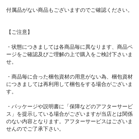
車・バイク用品
付属品がない商品もございますのでご確認ください。
充電器
スマホ・iPhoneアクセサリー
【ご注意】
iPhone用その他アクセサリー
スマートウォッチ関連
・状態につきましては各商品毎に異なります、商品ペ
まとめ売り・セット
ージをご確認及びご理解の上で購入をご検討下さいま
せ。
生活雑貨・日用品
オーディオ雑貨
・商品毎に合った梱包資材の用意がない為、梱包資材
CD・DVD・Blu-ray
につきましては再利用して梱包をする場合がございま
ゲーム類
す。
まとめ売り・セット
・パッケージや説明書に「保障などのアフターサービ
メンズファッション
ス」を提示している場合がございますが当店とは関係
アウター
のない内容となります。アフターサービスはございま
ジャンパー
せんのでご了承下さい。
トラックジャケット