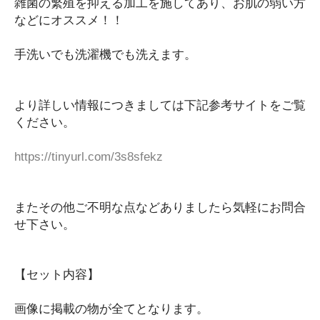
雑菌の繁殖を抑える加工を施してあり、お肌の弱い方
ケーブル類
などにオススメ！！
スピーカー類
手洗いでも洗濯機でも洗えます。
その他
ソフトウェア
ハードウェア
より詳しい情報につきましては下記参考サイトをご覧
キーボード
ください。
その他
マウス
https://tinyurl.com/3s8sfekz
プリンター
テンキー
またその他ご不明な点などありましたら気軽にお問合
カメラ・映像機器
せ下さい。
ゲームパッド・コントローラー
ヘッドセット・イヤホン
マウスパッド類
【セット内容】
外付けメモリー
画像に掲載の物が全てとなります。
まとめ売り・セット