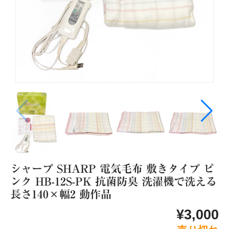
家電製品
生活家電
イヤホン・ヘッドフォン
照明関連
加湿器・ディフューザー
充電器・ケーブル
アイロン・スチーマー
カメラ関連
ゲーム類
スピーカー類
スマートフォン・タブレット
モバイルバッテリー
シャープ SHARP 電気毛布 敷きタイプ ピ
ンク HB-12S-PK 抗菌防臭 洗濯機で洗える
その他
長さ140×幅2 動作品
テレビ関連
ヘア用品
¥3,000
延長コード・電源タップ